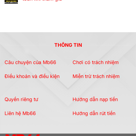
THÔNG TIN
Câu chuyện của Mb66
Chơi có trách nhiệm
Điều khoản và điều kiện
Miễn trừ trách nhiệm
Quyền riêng tư
Hướng dẫn nạp tiền
Liên hệ Mb66
Hướng dẫn rút tiền