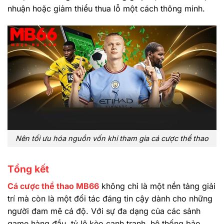
nhuận hoặc giảm thiểu thua lỗ một cách thông minh.
Nên tối ưu hóa nguồn vốn khi tham gia cá cược thể thao
Tổng kết
Cá cược thể thao MB66
không chỉ là một nền tảng giải
trí mà còn là một đối tác đáng tin cậy dành cho những
người đam mê cá độ. Với sự đa dạng của các sảnh
game hàng đầu, tỷ lệ kèo cạnh tranh, hệ thống bảo