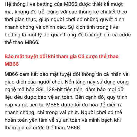
Hệ thống live betting của MB66 được thiết kế mượt
mà, không độ trễ, cùng với các thống kê chi tiết theo
thời gian thực, giúp người chơi có những quyết định
nhanh chóng và chính xác. Sự kịch tính trong live
betting là một lý do quan trọng để trải nghiệm cá cược
thể thao MB66.
Bảo mật tuyệt đối khi tham gia Cá cược thể thao
MB66
MB66 cam kết bảo mật tuyệt đối thông tin cá nhân và
giao dịch của người chơi. Nền tảng này sử dụng công
nghệ mã hóa SSL 128-bit tiên tiến, đảm bảo mọi dữ
liệu đều được bảo vệ an toàn. Bên cạnh đó, quy trình
nạp và rút tiền tại MB66 được tối ưu hóa để diễn ra
nhanh chóng, chỉ trong vài phút. Người chơi có thể
hoàn toàn yên tâm về sự an toàn và minh bạch khi
tham gia cá cược thể thao MB66.