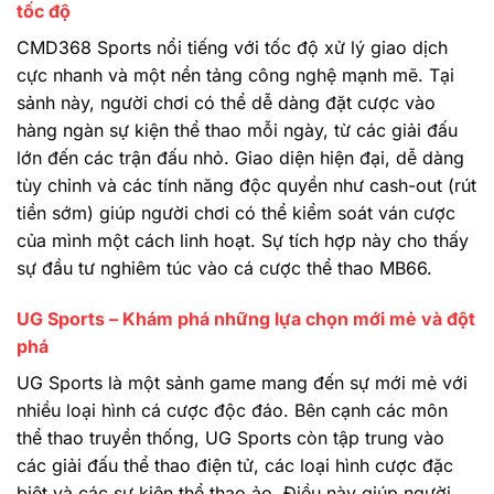
tốc độ
CMD368 Sports nổi tiếng với tốc độ xử lý giao dịch
cực nhanh và một nền tảng công nghệ mạnh mẽ. Tại
sảnh này, người chơi có thể dễ dàng đặt cược vào
hàng ngàn sự kiện thể thao mỗi ngày, từ các giải đấu
lớn đến các trận đấu nhỏ. Giao diện hiện đại, dễ dàng
tùy chỉnh và các tính năng độc quyền như cash-out (rút
tiền sớm) giúp người chơi có thể kiểm soát ván cược
của mình một cách linh hoạt. Sự tích hợp này cho thấy
sự đầu tư nghiêm túc vào cá cược thể thao MB66.
UG Sports – Khám phá những lựa chọn mới mẻ và đột
phá
UG Sports là một sảnh game mang đến sự mới mẻ với
nhiều loại hình cá cược độc đáo. Bên cạnh các môn
thể thao truyền thống, UG Sports còn tập trung vào
các giải đấu thể thao điện tử, các loại hình cược đặc
biệt và các sự kiện thể thao ảo. Điều này giúp người