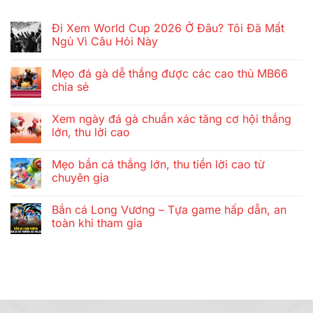
Đi Xem World Cup 2026 Ở Đâu? Tôi Đã Mất
Ngủ Vì Câu Hỏi Này
Mẹo đá gà dễ thắng được các cao thủ MB66
chia sẻ
Xem ngày đá gà chuẩn xác tăng cơ hội thắng
lớn, thu lời cao
Mẹo bắn cá thắng lớn, thu tiền lời cao từ
chuyên gia
Bắn cá Long Vương – Tựa game hấp dẫn, an
toàn khi tham gia